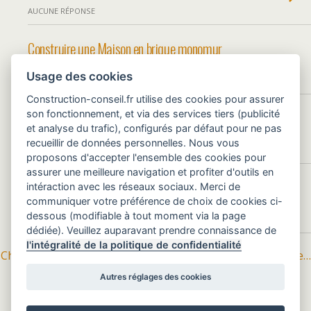
AUCUNE RÉPONSE
Construire une Maison en brique monomur
Usage des cookies
AUCUNE RÉPONSE
Construction-conseil.fr utilise des cookies pour assurer
Construire une Maison en parpaing
son fonctionnement, et via des services tiers (publicité
et analyse du trafic), configurés par défaut pour ne pas
recueillir de données personnelles. Nous vous
AUCUNE RÉPONSE
proposons d'accepter l'ensemble des cookies pour
assurer une meilleure navigation et profiter d'outils en
Construire une Maison en béton cellulaire
intéraction avec les réseaux sociaux. Merci de
communiquer votre préférence de choix de cookies ci-
dessous (modifiable à tout moment via la page
AUCUNE RÉPONSE
dédiée). Veuillez auparavant prendre connaissance de
l'intégralité de la politique de confidentialité
Charger Des Entrées Supplémentaires De Cette Catégorie…
Autres réglages des cookies