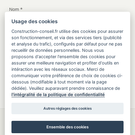
Nom
*
Usage des cookies
Adresse de messagerie
*
Construction-conseil.fr utilise des cookies pour assurer
son fonctionnement, et via des services tiers (publicité
et analyse du trafic), configurés par défaut pour ne pas
recueillir de données personnelles. Nous vous
Site web
proposons d'accepter l'ensemble des cookies pour
assurer une meilleure navigation et profiter d'outils en
intéraction avec les réseaux sociaux. Merci de
I have read and accepted the
Politique de
communiquer votre préférence de choix de cookies ci-
confidentialité
*
dessous (modifiable à tout moment via la page
dédiée). Veuillez auparavant prendre connaissance de
l'intégralité de la politique de confidentialité
Autres réglages des cookies
Retour au début
Ensemble des cookies